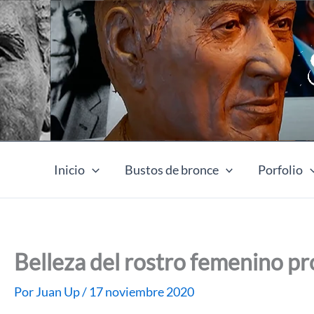
Ir
al
contenido
Inicio
Bustos de bronce
Porfolio
Belleza del rostro femenino p
Por
Juan Up
/
17 noviembre 2020