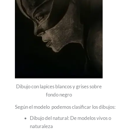
Dibujo con lapices blancos y grises sobre
fondo negro
Según el modelo podemos clasificar los dibujos:
Dibujo del natural: De modelos vivos o
naturaleza