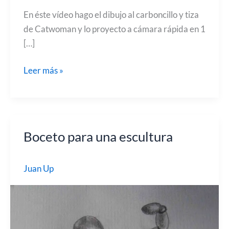
En éste vídeo hago el dibujo al carboncillo y tiza
de Catwoman y lo proyecto a cámara rápida en 1
[…]
Dibujo
Leer más »
al
carboncillo
de
Catwoman
Boceto para una escultura
Juan Up