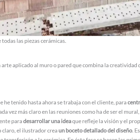
 todas las piezas cerámicas.
arte aplicado al muro o pared que combina la creatividad del
e he tenido hasta ahora se trabaja con el cliente, para
centr
cada vez más claro en las reuniones como ha de ser el mural
iente para
desarrollar una idea
que refleje la visión y el pro
claro, el ilustrador crea
un boceto detallado del diseño
. E
 se transferirán a la cerámica. En ésta fase se hacen las pr