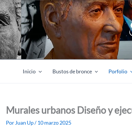
Ir
al
contenido
Inicio
Bustos de bronce
Porfolio
Murales urbanos Diseño y eje
Por
Juan Up
/
10 marzo 2025