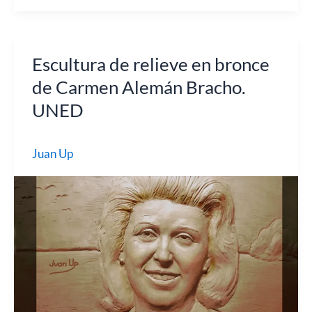
Bajorrelieve
de
José
Escultura de relieve en bronce
María
de Carmen Alemán Bracho.
Goya
UNED
“Goya
y
la
Juan Up
Justicia”