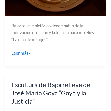
Bajorrelieve pictórico donde hablo de la
motivación el diseño y la técnica para mi relieve
“La niña de mis ojos”
Escultura
Leer más »
de
bajorrelieve
pictórico
para
Escultura de Bajorrelieve de
el
José María Goya “Goya y la
oftalmólogo
Justicia”
Luis
Jiménez