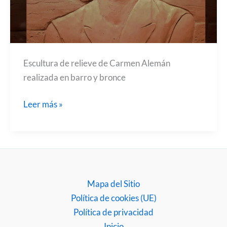
Escultura de relieve de Carmen Alemán
realizada en barro y bronce
Escultura
Leer más »
de
relieve
en
bronce
de
Mapa del Sitio
Carmen
Política de cookies (UE)
Alemán
Política de privacidad
Bracho.
Inicio