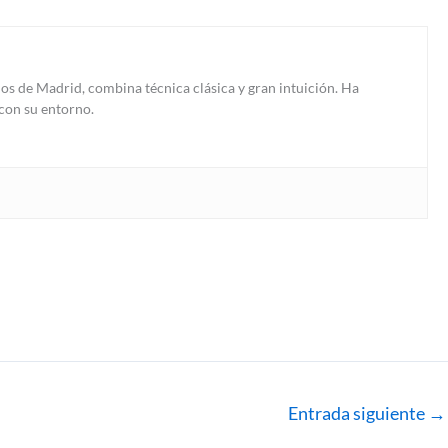
ios de Madrid, combina técnica clásica y gran intuición. Ha
 con su entorno.
Entrada siguiente
→