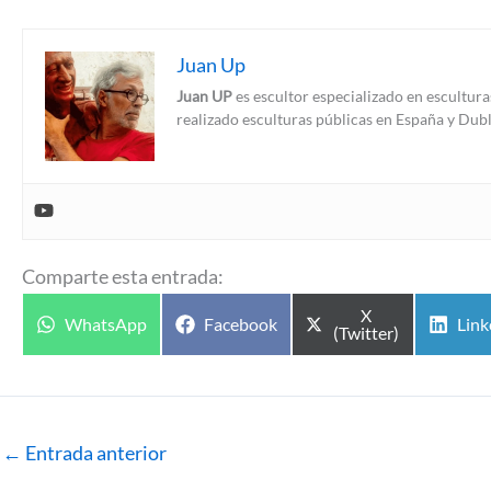
Juan Up
Juan UP
es escultor especializado en escultura
realizado esculturas públicas en España y Dubl
Comparte esta entrada:
Compartir
X
Compartir
Compartir
Comp
WhatsApp
Facebook
Link
en
(Twitter)
en
en
en
←
Entrada anterior