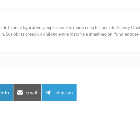
s de bronce figurativo y expresivo. Formado en la Escuela de Artes y Ofic
ín. Sus obras crean un diálogo entre historia e imaginación, fundiéndose
artir
Compartir
Compartir
edIn
Email
Telegram
en
en