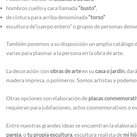
hombros cuello y cara llamada
“busto”
,
de cintura para arriba denominada
“torso”
escultura de”cuerpo entero” o grupos de personas deno
También ponemos a su disposición un amplio catálogo d
varias para plasmar a la persona en la obra de arte.
La decoración con
obras de arte
en su
casa o jardín
, dar
madera impresa, o polímeros. Somos artistas y podemo
Otras opciones son elaboración de
placas conmemorati
requieran para jubilaciones, actos conmemorativos o e
Entre nuestras grandes ideas se encuentran la elaborac
pareja
, o
tu propia escultura
, escultura realista de
mi hi