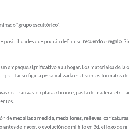
minado “
grupo escultórico”
.
e posibilidades que podrán definir su
recuerdo
o
regalo
. S
á un empaque significativo a su hogar. Los materiales de la
s ejecutar su
figura personalizada
en distintos formatos de
vas
decorativas en plata o bronce, pasta de madera, etc, ta
ventos.
ión de
medallas a medida
,
medallones
,
relieves
,
caricaturas
jo antes de nacer
, o
evolución de mi hijo en 3d
, el
logo de m