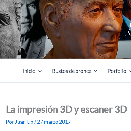
Ir
al
contenido
Inicio
Bustos de bronce
Porfolio
La impresión 3D y escaner 3D
Por
Juan Up
/
27 marzo 2017