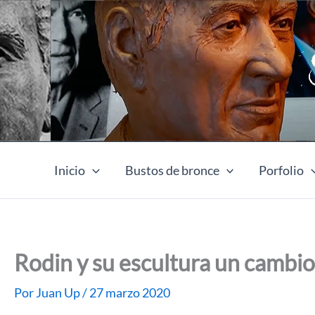
Ir
al
contenido
Inicio
Bustos de bronce
Porfolio
Rodin y su escultura un cambi
Por
Juan Up
/
27 marzo 2020