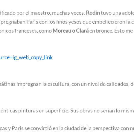
ificado por el maestro, muchas veces.
Rodin
tuvo una adole
mpregnaban París con los finos yesos que embellecieron la 
nónicos franceses, como
Moreau o Clará
en bronce. Ésto me 
u
r
ce=ig_web_copy_link
 pátinas impregnan la escultura, con un nivel de calidades,
énticas pinturas en superficie. Sus obras no serían lo mism
cas y Paris se convirtió en la ciudad de la perspectiva co