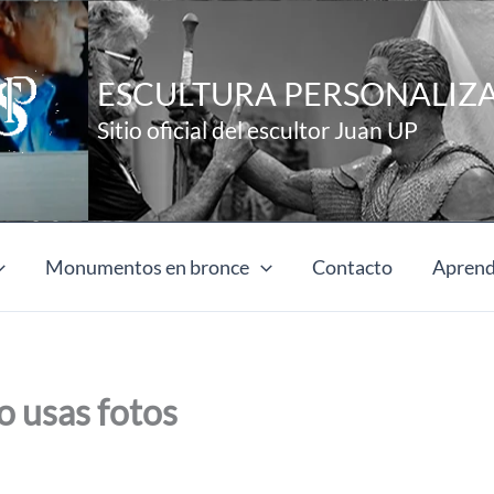
ESCULTURA PERSONALIZ
Sitio oficial del escultor Juan UP
Monumentos en bronce
Contacto
Aprend
o usas fotos