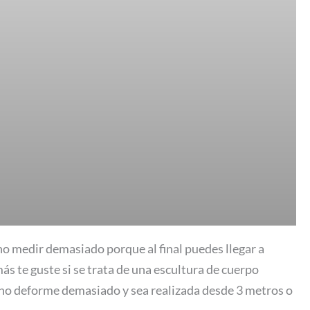
 no medir demasiado porque al final puedes llegar a
s te guste si se trata de una escultura de cuerpo
ue no deforme demasiado y sea realizada desde 3 metros o