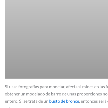
Si usas fotografías para modelar, afecta si mides en las
obtener un modelado de barro de unas proporciones no de
entero. Si se trata de un
busto de bronce
, entonces será