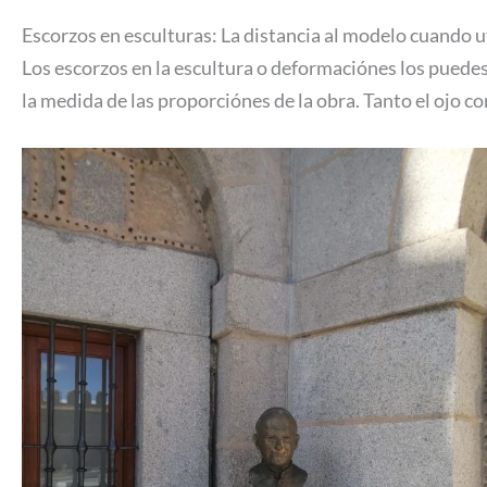
Escorzos en esculturas: La distancia al modelo cuando u
Los escorzos en la escultura o deformaciónes los puedes
la medida de las proporciónes de la obra. Tanto el ojo c