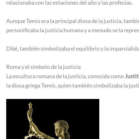
relacionaba con las estaciones del año y las profecías.
Aunque Temis era la principal diosa de la justicia, tamb
personificaba la justicia humana y a menudo se la repre
Diké, también simbolizaba el equilibrio y la imparcialid
Roma y el símbolo de la justicia
La escultura romana de la justicia, conocida como
Justit
la diosa griega Temis, quien también simbolizaba la justi