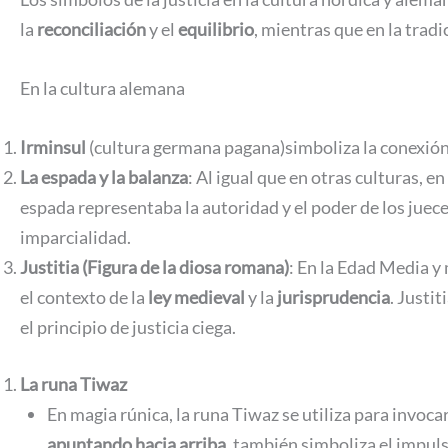
la
reconciliación
y el
equilibrio
, mientras que en la trad
En la cultura alemana
Irminsul
(cultura germana pagana)simboliza la conexión e
La espada y la balanza
: Al igual que en otras culturas, e
espada representaba la autoridad y el poder de los jueces
imparcialidad.
Justitia (Figura de la diosa romana)
: En la Edad Media y 
el contexto de la
ley medieval
y la
jurisprudencia
. Justi
el principio de justicia ciega.
La runa Tiwaz
En magia rúnica, la runa Tiwaz se utiliza para invoca
apuntando hacia arriba
, también simboliza el impuls