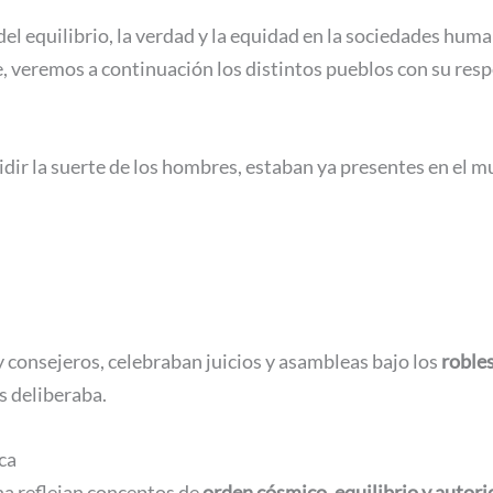
del equilibrio, la verdad y la equidad en la sociedades hum
te, veremos a continuación los distintos pueblos con su res
dir la suerte de los hombres, estaban ya presentes en el m
y consejeros, celebraban juicios y asambleas bajo los
roble
s deliberaba.
ca
ana reflejan conceptos de
orden cósmico, equilibrio y autor