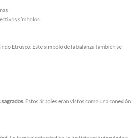
anas
pectivos símbolos.
undo Etrusco. Este símbolo de la balanza también se
s sagrados
. Estos árboles eran vistos como una conexión
idad
. En la mitología nórdica, la justicia está vinculada a