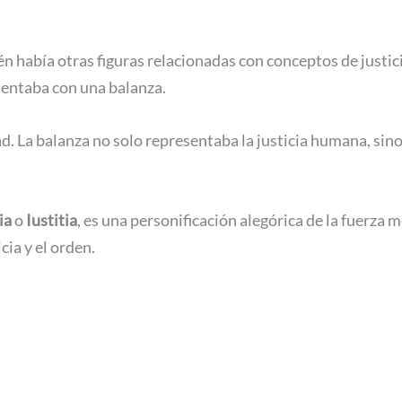
ién había otras figuras relacionadas con conceptos de justic
sentaba con una balanza.
ad. La balanza no solo representaba la justicia humana, sin
ia
o
Iustitia
, es una personificación alegórica de la fuerza m
cia y el orden.