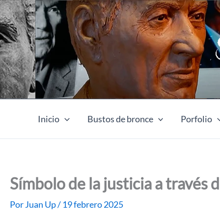
Ir
al
contenido
Inicio
Bustos de bronce
Porfolio
Símbolo de la justicia a través 
Por
Juan Up
/
19 febrero 2025