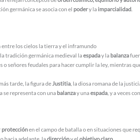
ición germánica se asocia con el
poder
y la
imparcialidad
.
ntre los cielos la tierra y el inframundo
n la tradición germánica medieval la
espada
y la
balanza
fuer
 o señores feudales para hacer cumplir la ley, mientras que
más tarde, la figura de
Justitia
, la diosa romana de la justi
tia se representa con una
balanza
y una
espada
, y a veces co
r
protección
en el campo de batalla o en situaciones que r
o hacia adelante, la
dirección
y el
objetivo claro
.