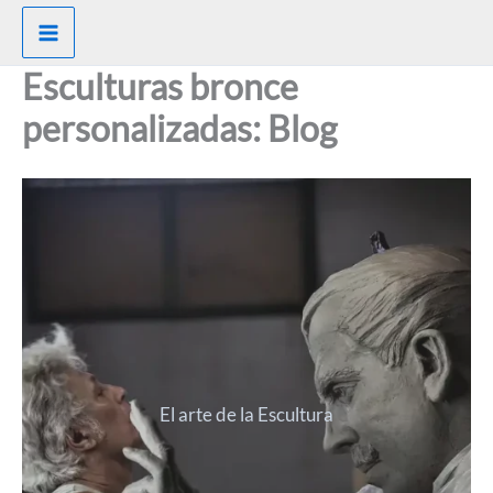
Ir
al
contenido
Esculturas bronce
personalizadas: Blog
El arte de la Escultura