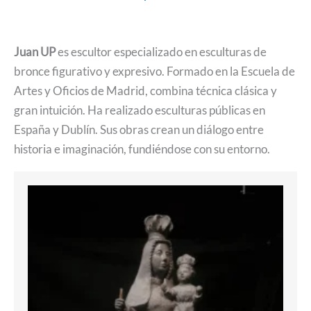
Juan UP
es escultor especializado en esculturas de
bronce figurativo y expresivo. Formado en la Escuela de
Artes y Oficios de Madrid, combina técnica clásica y
gran intuición. Ha realizado esculturas públicas en
España y Dublín. Sus obras crean un diálogo entre
historia e imaginación, fundiéndose con su entorno.